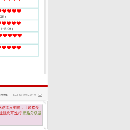
26 )
4:45:09 )
謝絕進入瀏覽，且願接受
建議您可進行
網路分級基