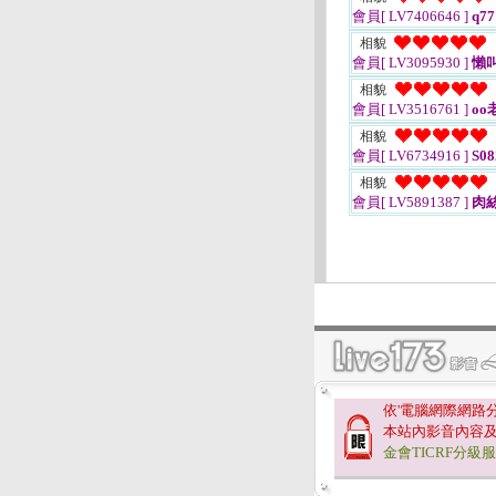
會員[ LV7406646 ]
q77
相貌
會員[ LV3095930 ]
懶
相貌
會員[ LV3516761 ]
oo
相貌
會員[ LV6734916 ]
S08
相貌
會員[ LV5891387 ]
肉
依'電腦網際網路
本站內影音內容
金會TICRF分級