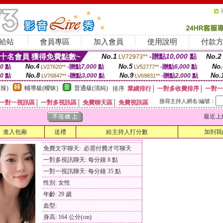
給站
會員專區
加入會員
使用說明
付款
十名會員 獲得免費點數~
No.1
-贈點
10,000
點
No.2
LV72973**
No.4
No.5
No.
00
點
-贈點
7,000
點
-贈點
6,000
點
LV27620**
LV52777**
No.8
No.9
No.
00
點
-贈點
3,000
點
-贈點
2,000
點
LV76847**
LV69831**
辣)
輔導級(曖昧)
普通級(清純)
排序
業績排行
│
一對多收費排序
│
一對一
搜尋主持人網名/編號：
一對一視訊區
│
一對多視訊區
│
免費聊天區
│
免費視訊區
最近上線時間
進入包廂
送禮
給主持人打分數
加到我
免費文字聊天: 必需付費才可聊天
一對多視訊聊天: 每分鐘 8 點
一對一視訊聊天: 每分鐘 35 點
性別: 女性
年齡: 29 歲
血型:
身高: 164 公分(cm)