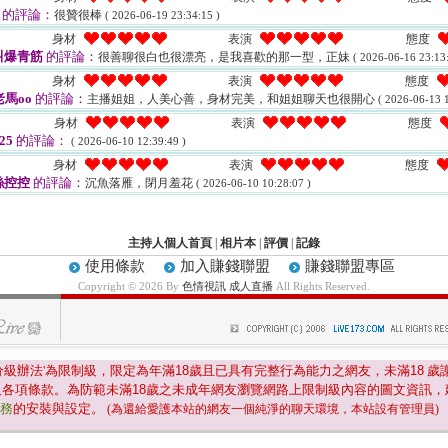
的評論：
很贊很棒
( 2026-06-19 23:34:15 )
身材
表演
態度
叫爆青筋
的評論：
很善聊很白也很漂亮，是我喜歡的那一型，正妹
( 2026-06-16 23:13:
身材
表演
態度
老馬oo
的評論：
主播姐姐，人美心善，身材完美，和姐姐聊天也很開心
( 2026-06-13 1
身材
表演
態度
25
的評論：
( 2026-06-10 12:39:49 )
身材
表演
態度
絲控控
的評論：
沉魚落雁，閉月羞花
( 2026-06-10 10:28:07 )
主持人個人首頁
|
相片本
|
評價
|
記錄
使用條款
加入賺錢聯盟
賺錢聯盟專區
Copyright © 2026 By
色情視訊 成人直播
All Rights Reserved.
分級辦法'為限制級，限定為年滿
18
歲且已具有完整行為能力之網友，未滿
18
歲
及各項條款。為防範未滿
18
歲之未成年網友瀏覽網路上限制級內容的圖文資訊，
服務
的安裝與設定。
(為還給愛護本站的網友一個純淨的聊天環境，本站設有管理員)