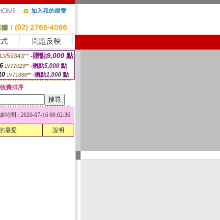
方式
問題反映
-贈點
9,000
點
LV59343**
6
-贈點
5,000
點
LV77023**
10
-贈點
1,000
點
LV71888**
收費排序
 : 2026-07-16 00:02:36
的最愛
說明