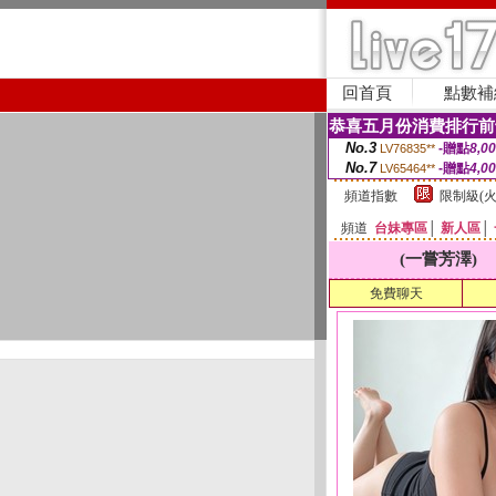
回首頁
點數補
恭喜五月份消費排行前
No.3
-贈點
8,0
LV76835**
No.7
-贈點
4,0
LV65464**
頻道指數
限制級(火
頻道
台妹專區
│
新人區
│
(一嘗芳澤)
免費聊天