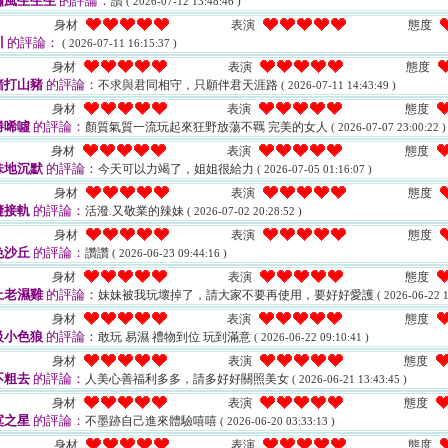
嘯風生生生
的評論：
讚
( 2026-07-12 13:48:46 )
身材
表演
態度
川
的評論：
( 2026-07-11 16:15:37 )
身材
表演
態度
豬打山豬
的評論：
不求與君同相守，只願伴君天涯路
( 2026-07-11 14:43:49 )
身材
表演
態度
勝唏噓
的評論：
顏質氣質一流玩起來狂野放蕩不羈 完美的女人
( 2026-07-07 23:00:22 )
身材
表演
態度
味地沉默
的評論：
今天可以力竭了，姐姐很給力
( 2026-07-05 01:16:07 )
身材
表演
態度
縫接軌
的評論：
活潑.又敬業的辣妹
( 2026-07-02 20:28:52 )
身材
表演
態度
色沙丘
的評論：
讚讚
( 2026-06-23 09:44:16 )
身材
表演
態度
上老濕雞
的評論：
妹妹被我玩壞掉了，請大家不要再使用，要好好愛護
( 2026-06-22 1
身材
表演
態度
級小色狼
的評論：
敢玩 易濕 禮物到位 玩到滿意
( 2026-06-22 09:10:41 )
身材
表演
態度
不粗去
的評論：
人美心善福利多多，請多好好關照美女
( 2026-06-21 13:43:45 )
身材
表演
態度
寞之星
的評論：
不墨跡自己進來體驗嘻嘻
( 2026-06-20 03:33:13 )
身材
表演
態度