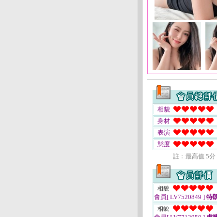
相貌
身材
表演
態度
註﹕最高值 5分
相貌
會員[ LV7520849 ]
特
相貌